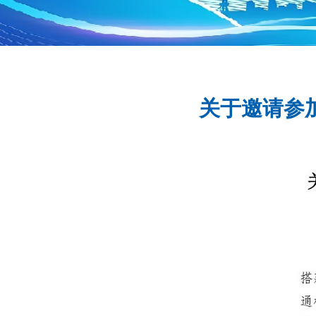
关于邀请参