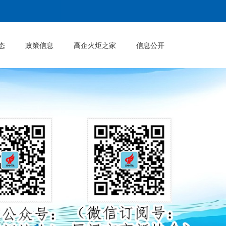
态
政策信息
高企火炬之家
信息公开