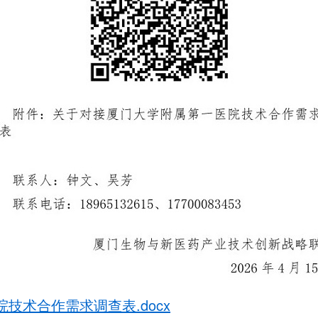
技术合作需求调查表.docx