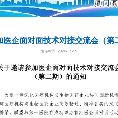
加医企面对面技术对接交流会（第
发布时间: 2026-04-15